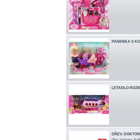
PANENKA S KO
LETADLO ROZ
DŘEV. DOKTO
Dřev. doktorka Ku