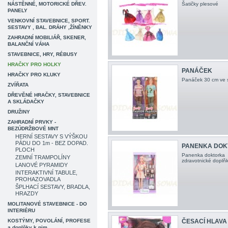
NÁSTĚNNÉ, MOTORICKÉ DŘEV.
Šatičky plesové
PANELY
VENKOVNÍ STAVEBNICE, SPORT.
SESTAVY , BAL. DRÁHY ,ŽÍNĚNKY
ZAHRADNÍ MOBILIÁŘ, SKENER,
BALANČNÍ VÁHA
STAVEBNICE, HRY, RÉBUSY
HRAČKY PRO HOLKY
PANÁČEK
HRAČKY PRO KLUKY
Panáček 30 cm ve s
ZVÍŘATA
DŘEVĚNÉ HRAČKY, STAVEBNICE
A SKLÁDAČKY
DRUŽINY
ZAHRADNÍ PRVKY -
BEZÚDRŽBOVÉ MNT
HERNÍ SESTAVY S VÝŠKOU
PÁDU DO 1m - BEZ DOPAD.
PANENKA DOK
PLOCH
Panenka doktorka 
ZEMNÍ TRAMPOLÍNY
zdravotnické dopl
LANOVÉ PYRAMIDY
INTERAKTIVNÍ TABULE,
PROHAZOVADLA
ŠPLHACÍ SESTAVY, BRADLA,
HRAZDY
MOLITANOVÉ STAVEBNICE - DO
INTERIÉRU
KOSTÝMY, POVOLÁNÍ, PROFESE
ČESACÍ HLAVA
a doplňky k nim