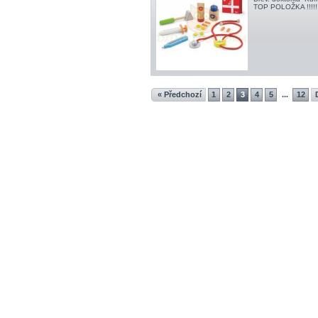
TOP POLOŽKA !!!!!!!
« Předchozí
1
2
3
4
5
12
...