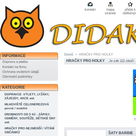
kontakt
mapa
přidat k
stránek
oblíben
Domů
>
HRAČKY PRO HOLKY
INFORMACE
HRAČKY PRO HOLKY
Je zde 111 zboží.
Doprava a platba
Kontakt na firmu
Ochrana osobních údajů
Obchodní podmínky
KATEGORIE
DOPRAVCE -VÝLETY, LYŽÁKY,
ZÁJEZDY, AKCE atd.
MLHOVIŠTĚ CELONEREZOVÁ
pevná / mobilní
DROBNOSTI OD 5 Kč - ZÁPISY,
ODMĚNY, SOUTĚŽE, DĚTSKÉ DNY
T
atd.
HRAČKY PRO NEJMENŠÍ / VÍTÁNÍ
OBČÁNKŮ
ŠATY BARBIE