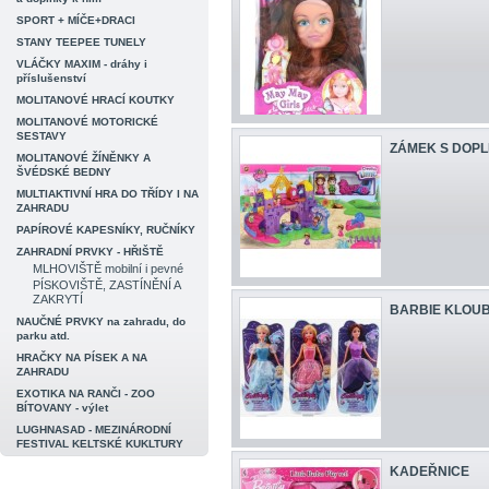
SPORT + MÍČE+DRACI
STANY TEEPEE TUNELY
VLÁČKY MAXIM - dráhy i
příslušenství
MOLITANOVÉ HRACÍ KOUTKY
MOLITANOVÉ MOTORICKÉ
SESTAVY
ZÁMEK S DOP
MOLITANOVÉ ŽÍNĚNKY A
ŠVÉDSKÉ BEDNY
MULTIAKTIVNÍ HRA DO TŘÍDY I NA
ZAHRADU
PAPÍROVÉ KAPESNÍKY, RUČNÍKY
ZAHRADNÍ PRVKY - HŘIŠTĚ
MLHOVIŠTĚ mobilní i pevné
PÍSKOVIŠTĚ, ZASTÍNĚNÍ A
ZAKRYTÍ
BARBIE KLOU
NAUČNÉ PRVKY na zahradu, do
parku atd.
HRAČKY NA PÍSEK A NA
ZAHRADU
EXOTIKA NA RANČI - ZOO
BÍTOVANY - výlet
LUGHNASAD - MEZINÁRODNÍ
FESTIVAL KELTSKÉ KUKLTURY
KADEŘNICE