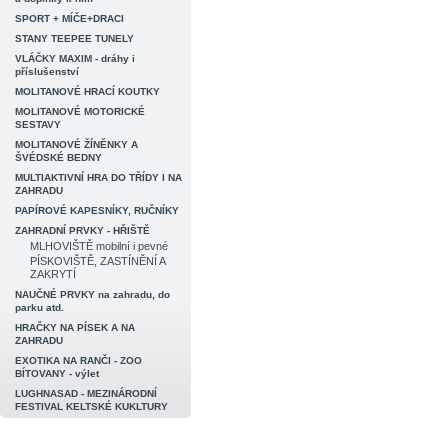
SPORT + MÍČE+DRACI
STANY TEEPEE TUNELY
VLÁČKY MAXIM - dráhy i
příslušenství
MOLITANOVÉ HRACÍ KOUTKY
MOLITANOVÉ MOTORICKÉ
SESTAVY
MOLITANOVÉ ŽÍNĚNKY A
ŠVÉDSKÉ BEDNY
MULTIAKTIVNÍ HRA DO TŘÍDY I NA
ZAHRADU
PAPÍROVÉ KAPESNÍKY, RUČNÍKY
ZAHRADNÍ PRVKY - HŘIŠTĚ
MLHOVIŠTĚ mobilní i pevné
PÍSKOVIŠTĚ, ZASTÍNĚNÍ A
ZAKRYTÍ
NAUČNÉ PRVKY na zahradu, do
parku atd.
HRAČKY NA PÍSEK A NA
ZAHRADU
EXOTIKA NA RANČI - ZOO
BÍTOVANY - výlet
LUGHNASAD - MEZINÁRODNÍ
FESTIVAL KELTSKÉ KUKLTURY