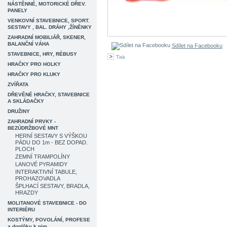
NÁSTĚNNÉ, MOTORICKÉ DŘEV.
PANELY
VENKOVNÍ STAVEBNICE, SPORT.
SESTAVY , BAL. DRÁHY ,ŽÍNĚNKY
ZAHRADNÍ MOBILIÁŘ, SKENER,
BALANČNÍ VÁHA
Sdílet na Facebooku
STAVEBNICE, HRY, RÉBUSY
Tisk
HRAČKY PRO HOLKY
HRAČKY PRO KLUKY
ZVÍŘATA
DŘEVĚNÉ HRAČKY, STAVEBNICE
A SKLÁDAČKY
DRUŽINY
ZAHRADNÍ PRVKY -
BEZÚDRŽBOVÉ MNT
HERNÍ SESTAVY S VÝŠKOU
PÁDU DO 1m - BEZ DOPAD.
PLOCH
ZEMNÍ TRAMPOLÍNY
LANOVÉ PYRAMIDY
INTERAKTIVNÍ TABULE,
PROHAZOVADLA
ŠPLHACÍ SESTAVY, BRADLA,
HRAZDY
MOLITANOVÉ STAVEBNICE - DO
INTERIÉRU
KOSTÝMY, POVOLÁNÍ, PROFESE
a doplňky k nim