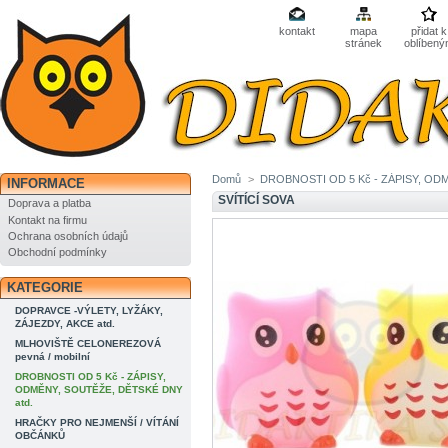
kontakt
mapa
přidat k
stránek
oblíben
Domů
>
DROBNOSTI OD 5 Kč - ZÁPISY, OD
INFORMACE
SVÍTÍCÍ SOVA
Doprava a platba
Kontakt na firmu
Ochrana osobních údajů
Obchodní podmínky
KATEGORIE
DOPRAVCE -VÝLETY, LYŽÁKY,
ZÁJEZDY, AKCE atd.
MLHOVIŠTĚ CELONEREZOVÁ
pevná / mobilní
DROBNOSTI OD 5 Kč - ZÁPISY,
ODMĚNY, SOUTĚŽE, DĚTSKÉ DNY
atd.
HRAČKY PRO NEJMENŠÍ / VÍTÁNÍ
OBČÁNKŮ