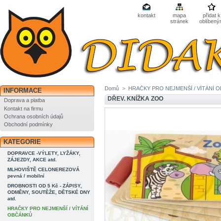
kontakt
mapa
přidat k
stránek
oblíben
Domů
>
HRAČKY PRO NEJMENŠÍ / VÍTÁNÍ 
INFORMACE
DŘEV. KNÍŽKA ZOO
Doprava a platba
Kontakt na firmu
Ochrana osobních údajů
Obchodní podmínky
KATEGORIE
DOPRAVCE -VÝLETY, LYŽÁKY,
ZÁJEZDY, AKCE atd.
MLHOVIŠTĚ CELONEREZOVÁ
pevná / mobilní
DROBNOSTI OD 5 Kč - ZÁPISY,
ODMĚNY, SOUTĚŽE, DĚTSKÉ DNY
atd.
HRAČKY PRO NEJMENŠÍ / VÍTÁNÍ
OBČÁNKŮ