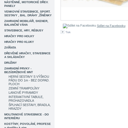
NÁSTĚNNÉ, MOTORICKÉ DŘEV.
PANELY
VENKOVNÍ STAVEBNICE, SPORT.
SESTAVY , BAL. DRÁHY ,ŽÍNĚNKY
ZAHRADNÍ MOBILIÁŘ, SKENER,
BALANČNÍ VÁHA
Sdílet na Facebooku
STAVEBNICE, HRY, RÉBUSY
Tisk
HRAČKY PRO HOLKY
HRAČKY PRO KLUKY
ZVÍŘATA
DŘEVĚNÉ HRAČKY, STAVEBNICE
A SKLÁDAČKY
DRUŽINY
ZAHRADNÍ PRVKY -
BEZÚDRŽBOVÉ MNT
HERNÍ SESTAVY S VÝŠKOU
PÁDU DO 1m - BEZ DOPAD.
PLOCH
ZEMNÍ TRAMPOLÍNY
LANOVÉ PYRAMIDY
INTERAKTIVNÍ TABULE,
PROHAZOVADLA
ŠPLHACÍ SESTAVY, BRADLA,
HRAZDY
MOLITANOVÉ STAVEBNICE - DO
INTERIÉRU
KOSTÝMY, POVOLÁNÍ, PROFESE
a doplňky k nim