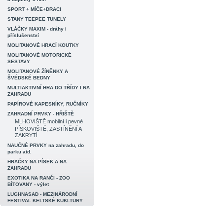
SPORT + MÍČE+DRACI
STANY TEEPEE TUNELY
VLÁČKY MAXIM - dráhy i
příslušenství
MOLITANOVÉ HRACÍ KOUTKY
MOLITANOVÉ MOTORICKÉ
SESTAVY
MOLITANOVÉ ŽÍNĚNKY A
ŠVÉDSKÉ BEDNY
MULTIAKTIVNÍ HRA DO TŘÍDY I NA
ZAHRADU
PAPÍROVÉ KAPESNÍKY, RUČNÍKY
ZAHRADNÍ PRVKY - HŘIŠTĚ
MLHOVIŠTĚ mobilní i pevné
PÍSKOVIŠTĚ, ZASTÍNĚNÍ A
ZAKRYTÍ
NAUČNÉ PRVKY na zahradu, do
parku atd.
HRAČKY NA PÍSEK A NA
ZAHRADU
EXOTIKA NA RANČI - ZOO
BÍTOVANY - výlet
LUGHNASAD - MEZINÁRODNÍ
FESTIVAL KELTSKÉ KUKLTURY