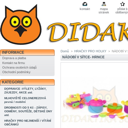
kontakt
mapa
přidat k
stránek
oblíben
Domů
>
HRAČKY PRO HOLKY
>
NÁDOBÍ V
INFORMACE
NÁDOBÍ V SÍTCE- HRNCE
Doprava a platba
Kontakt na firmu
Ochrana osobních údajů
Obchodní podmínky
KATEGORIE
DOPRAVCE -VÝLETY, LYŽÁKY,
ZÁJEZDY, AKCE atd.
MLHOVIŠTĚ CELONEREZOVÁ
pevná / mobilní
DROBNOSTI OD 5 Kč - ZÁPISY,
ODMĚNY, SOUTĚŽE, DĚTSKÉ DNY
atd.
HRAČKY PRO NEJMENŠÍ / VÍTÁNÍ
OBČÁNKŮ