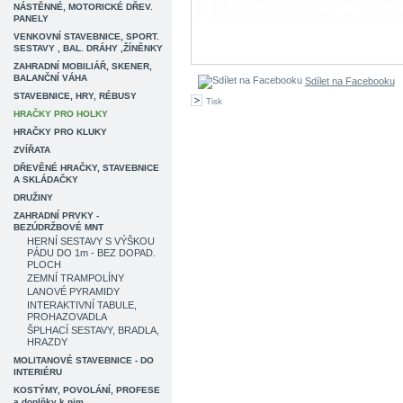
NÁSTĚNNÉ, MOTORICKÉ DŘEV.
PANELY
VENKOVNÍ STAVEBNICE, SPORT.
SESTAVY , BAL. DRÁHY ,ŽÍNĚNKY
ZAHRADNÍ MOBILIÁŘ, SKENER,
BALANČNÍ VÁHA
Sdílet na Facebooku
STAVEBNICE, HRY, RÉBUSY
Tisk
HRAČKY PRO HOLKY
HRAČKY PRO KLUKY
ZVÍŘATA
DŘEVĚNÉ HRAČKY, STAVEBNICE
A SKLÁDAČKY
DRUŽINY
ZAHRADNÍ PRVKY -
BEZÚDRŽBOVÉ MNT
HERNÍ SESTAVY S VÝŠKOU
PÁDU DO 1m - BEZ DOPAD.
PLOCH
ZEMNÍ TRAMPOLÍNY
LANOVÉ PYRAMIDY
INTERAKTIVNÍ TABULE,
PROHAZOVADLA
ŠPLHACÍ SESTAVY, BRADLA,
HRAZDY
MOLITANOVÉ STAVEBNICE - DO
INTERIÉRU
KOSTÝMY, POVOLÁNÍ, PROFESE
a doplňky k nim