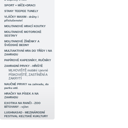
SPORT + MÍČE+DRACI
STANY TEEPEE TUNELY
VLÁČKY MAXIM - dráhy i
příslušenství
MOLITANOVÉ HRACÍ KOUTKY
MOLITANOVÉ MOTORICKÉ
SESTAVY
MOLITANOVÉ ŽÍNĚNKY A
ŠVÉDSKÉ BEDNY
MULTIAKTIVNÍ HRA DO TŘÍDY I NA
ZAHRADU
PAPÍROVÉ KAPESNÍKY, RUČNÍKY
ZAHRADNÍ PRVKY - HŘIŠTĚ
MLHOVIŠTĚ mobilní i pevné
PÍSKOVIŠTĚ, ZASTÍNĚNÍ A
ZAKRYTÍ
NAUČNÉ PRVKY na zahradu, do
parku atd.
HRAČKY NA PÍSEK A NA
ZAHRADU
EXOTIKA NA RANČI - ZOO
BÍTOVANY - výlet
LUGHNASAD - MEZINÁRODNÍ
FESTIVAL KELTSKÉ KUKLTURY