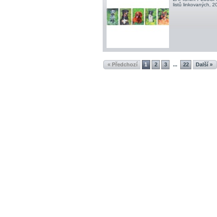
listů linkovaných, 
« Předchozí
1
2
3
22
Další »
...