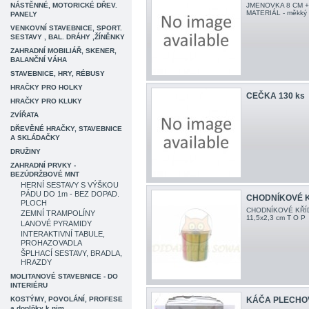
NÁSTĚNNÉ, MOTORICKÉ DŘEV.
JMENOVKA 8 CM 
MATERIÁL - měkký p
PANELY
VENKOVNÍ STAVEBNICE, SPORT.
SESTAVY , BAL. DRÁHY ,ŽÍNĚNKY
ZAHRADNÍ MOBILIÁŘ, SKENER,
BALANČNÍ VÁHA
STAVEBNICE, HRY, RÉBUSY
HRAČKY PRO HOLKY
CEČKA 130 ks
HRAČKY PRO KLUKY
ZVÍŘATA
DŘEVĚNÉ HRAČKY, STAVEBNICE
A SKLÁDAČKY
DRUŽINY
ZAHRADNÍ PRVKY -
BEZÚDRŽBOVÉ MNT
HERNÍ SESTAVY S VÝŠKOU
PÁDU DO 1m - BEZ DOPAD.
CHODNÍKOVÉ K
PLOCH
CHODNÍKOVÉ KŘÍDY 
ZEMNÍ TRAMPOLÍNY
11,5x2,3 cm T O P 
LANOVÉ PYRAMIDY
INTERAKTIVNÍ TABULE,
PROHAZOVADLA
ŠPLHACÍ SESTAVY, BRADLA,
HRAZDY
MOLITANOVÉ STAVEBNICE - DO
INTERIÉRU
KOSTÝMY, POVOLÁNÍ, PROFESE
KÁČA PLECHOV
a doplňky k nim