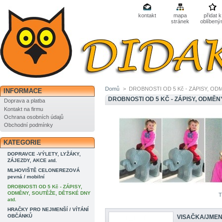
kontakt
mapa
přidat k
stránek
oblíben
Domů
>
DROBNOSTI OD 5 Kč - ZÁPISY, OD
INFORMACE
DROBNOSTI OD 5 KČ - ZÁPISY, ODMĚN
Doprava a platba
Kontakt na firmu
Ochrana osobních údajů
Obchodní podmínky
KATEGORIE
DOPRAVCE -VÝLETY, LYŽÁKY,
ZÁJEZDY, AKCE atd.
MLHOVIŠTĚ CELONEREZOVÁ
pevná / mobilní
DROBNOSTI OD 5 Kč - ZÁPISY,
ODMĚNY, SOUTĚŽE, DĚTSKÉ DNY
T
atd.
HRAČKY PRO NEJMENŠÍ / VÍTÁNÍ
OBČÁNKŮ
VISAČKA/JMEN