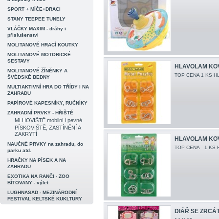
SPORT + MÍČE+DRACI
STANY TEEPEE TUNELY
VLÁČKY MAXIM - dráhy i
příslušenství
MOLITANOVÉ HRACÍ KOUTKY
MOLITANOVÉ MOTORICKÉ
SESTAVY
HLAVOLAM KOV
MOLITANOVÉ ŽÍNĚNKY A
TOP CENA 1 KS 
ŠVÉDSKÉ BEDNY
MULTIAKTIVNÍ HRA DO TŘÍDY I NA
ZAHRADU
PAPÍROVÉ KAPESNÍKY, RUČNÍKY
ZAHRADNÍ PRVKY - HŘIŠTĚ
MLHOVIŠTĚ mobilní i pevné
PÍSKOVIŠTĚ, ZASTÍNĚNÍ A
ZAKRYTÍ
HLAVOLAM KOV
NAUČNÉ PRVKY na zahradu, do
TOP CENA 1 KS 
parku atd.
HRAČKY NA PÍSEK A NA
ZAHRADU
EXOTIKA NA RANČI - ZOO
BÍTOVANY - výlet
LUGHNASAD - MEZINÁRODNÍ
FESTIVAL KELTSKÉ KUKLTURY
DIÁŘ SE ZRCÁ